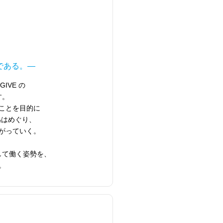
である。―
GIVE の
す。
ことを目的に
為はめぐり、
がっていく。
して働く姿勢を、
。