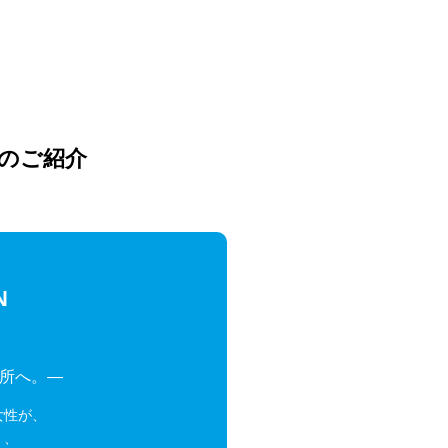
のご紹介
N
場所へ。―
女性が、
く、