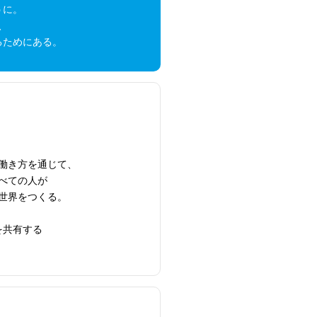
うに。
、
るためにある。
働き方を通じて、
べての人が
世界をつくる。
を共有する
。