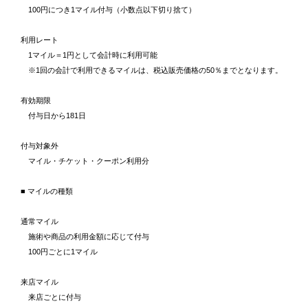
100円につき1マイル付与（小数点以下切り捨て）
利用レート
1マイル＝1円として会計時に利用可能
※1回の会計で利用できるマイルは、税込販売価格の50％までとなります。
有効期限
付与日から181日
付与対象外
マイル・チケット・クーポン利用分
■ マイルの種類
通常マイル
施術や商品の利用金額に応じて付与
100円ごとに1マイル
来店マイル
来店ごとに付与